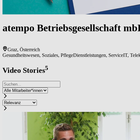
atem­po ­Be­triebs­ge­sell­schaf­t m
Graz, Österreich
Gesundheitswesen, Soziales, Pflege
Dienstleistungen, Service
IT, Tel
5
Video Stories