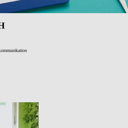
bH
ekommunikation