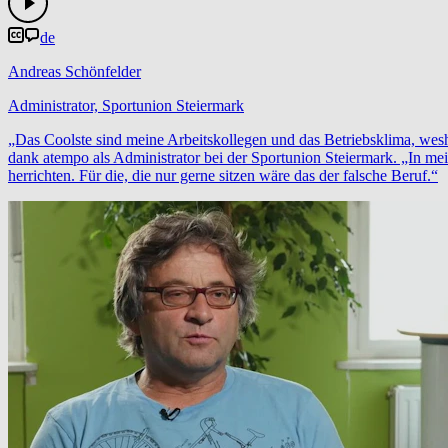
de
Andreas Schönfelder
Administrator, Sportunion Steiermark
„Das Coolste sind meine Arbeitskollegen und das Betriebsklima, weshal
dank atempo als Administrator bei der Sportunion Steiermark. „In m
herrichten. Für die, die nur gerne sitzen wäre das der falsche Beruf.“