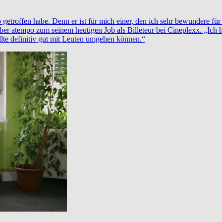
 getroffen habe. Denn er ist für mich einer, den ich sehr bewundere fü
r atempo zum seinem heutigen Job als Billeteur bei Cineplexx. „Ich 
llte definitiv gut mit Leuten umgehen können.“