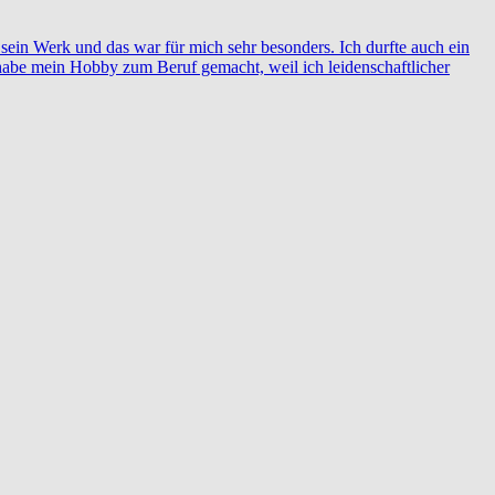
r sein Werk und das war für mich sehr besonders. Ich durfte auch ein
habe mein Hobby zum Beruf gemacht, weil ich leidenschaftlicher