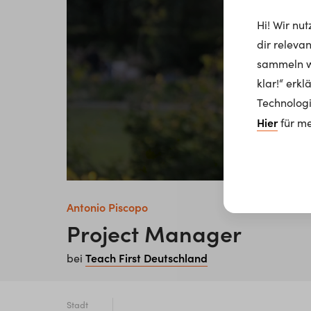
Hi! Wir nu
dir releva
sammeln wi
klar!“ erk
Technologi
Hier
für me
Antonio Piscopo
Project Manager
Teach First Deutschland
bei
Stadt