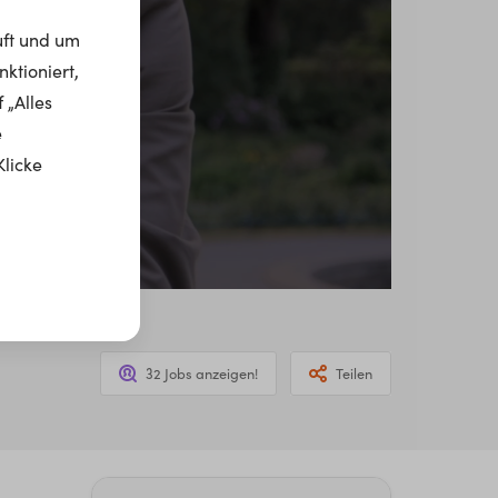
uft und um
ktioniert,
 „Alles
e
Klicke
32 Jobs anzeigen!
Teilen