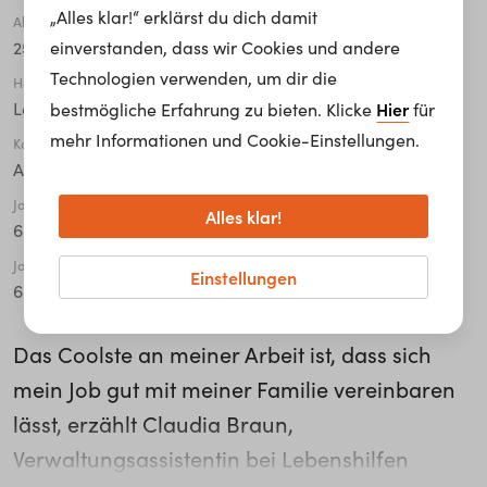
„Alles klar!“ erklärst du dich damit
Alter
einverstanden, dass wir Cookies und andere
25 - 34
Technologien verwenden, um dir die
Höchste abgeschlossene Ausbildung
Hier
Lehre / Ausbildung
bestmögliche Erfahrung zu bieten. Klicke
für
mehr Informationen und Cookie-Einstellungen.
Karriere Level
Angestellter*e
Jahre in der Organisation
Alles klar!
6 - 10
Jahre in der aktuellen Tätigkeit
Einstellungen
6 - 10
Das Coolste an meiner Arbeit ist, dass sich
mein Job gut mit meiner Familie vereinbaren
lässt, erzählt Claudia Braun,
Verwaltungsassistentin bei Lebenshilfen