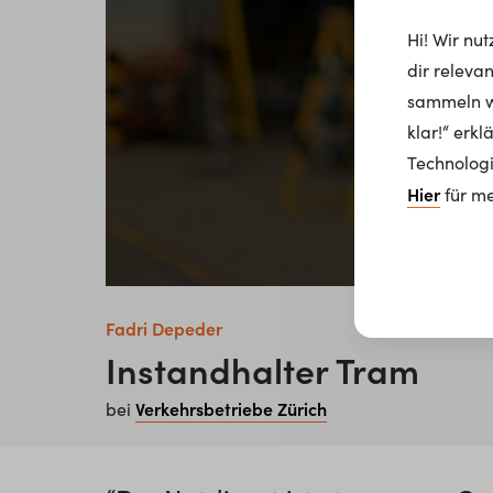
Hi! Wir nu
dir releva
sammeln wi
klar!“ erk
Technologi
Hier
für me
Fadri Depeder
Instandhalter Tram
Verkehrsbetriebe Zürich
bei