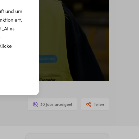
uft und um
ktioniert,
 „Alles
e
Klicke
20 Jobs anzeigen!
Teilen