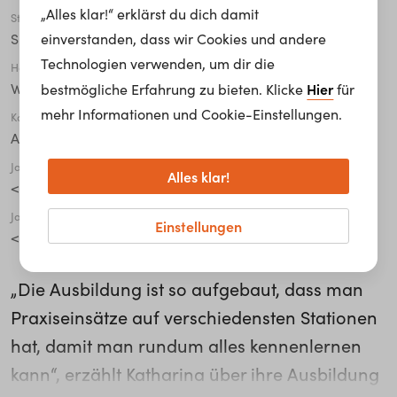
„Alles klar!“ erklärst du dich damit
Stadt
einverstanden, dass wir Cookies und andere
Speyer
Technologien verwenden, um dir die
Höchste abgeschlossene Ausbildung
Hier
Weiterführende Schule
bestmögliche Erfahrung zu bieten. Klicke
für
mehr Informationen und Cookie-Einstellungen.
Karriere Level
Angestellter*e
Jahre in der Organisation
Alles klar!
< 1
Jahre in der aktuellen Tätigkeit
Einstellungen
< 1
„Die Ausbildung ist so aufgebaut, dass man
Praxiseinsätze auf verschiedensten Stationen
hat, damit man rundum alles kennenlernen
kann“, erzählt Katharina über ihre Ausbildung