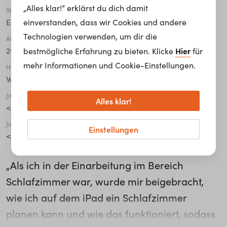
„Alles klar!“ erklärst du dich damit
Stadt
einverstanden, dass wir Cookies und andere
Eching
Technologien verwenden, um dir die
Alter
Hier
25 - 34
bestmögliche Erfahrung zu bieten. Klicke
für
mehr Informationen und Cookie-Einstellungen.
Höchste abgeschlossene Ausbildung
Weiterführende Schule mit Berufsausbildung
Jahre in der Organisation
Alles klar!
< 1
Jahre in der aktuellen Tätigkeit
Einstellungen
< 1
„Als ich in der Einarbeitung im Bereich
Schlafzimmer war, wurde mir beigebracht,
wie ich auf dem iPad ein Schlafzimmer
planen kann und wie das funktioniert, sodass