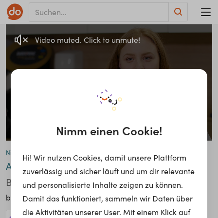
Video muted. Click to unmute!
Nimm einen Cookie!
Nicole Schyra
Hi! Wir nutzen Cookies, damit unsere Plattform
Hörgeräteakustik
Auszubildende
•2.
zuverlässig und sicher läuft und um dir relevante
Bildungsweg
und personalisierte Inhalte zeigen zu können.
Hartlauer Handelsges.m.b.H.
bei
Damit das funktioniert, sammeln wir Daten über
die Aktivitäten unserer User. Mit einem Klick auf