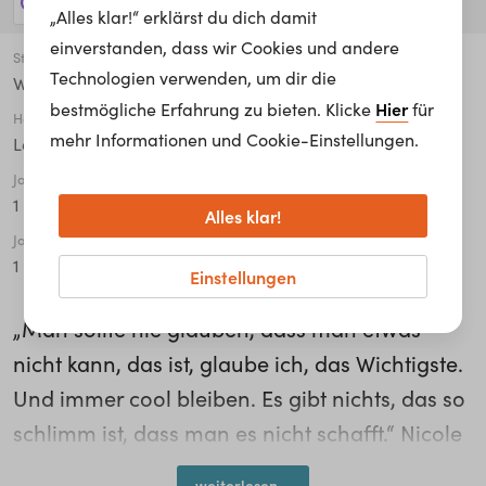
14 Jobs anzeigen!
„Alles klar!“ erklärst du dich damit
einverstanden, dass wir Cookies und andere
Stadt
Technologien verwenden, um dir die
Wels
Hier
bestmögliche Erfahrung zu bieten. Klicke
für
Höchste abgeschlossene Ausbildung
mehr Informationen und Cookie-Einstellungen.
Lehre / Ausbildung
Jahre in der Organisation
1 - 5
Alles klar!
Jahre in der aktuellen Tätigkeit
1 - 5
Einstellungen
„Man sollte nie glauben, dass man etwas
nicht kann, das ist, glaube ich, das Wichtigste.
Und immer cool bleiben. Es gibt nichts, das so
schlimm ist, dass man es nicht schafft.“ Nicole
Schyra macht ihre Ausbildung als
weiterlesen...