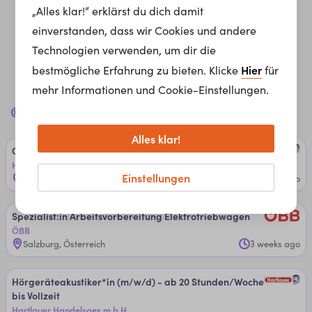
„Alles klar!“ erklärst du dich damit
einverstanden, dass wir Cookies und andere
Technologien verwenden, um dir die
Hier
bestmögliche Erfahrung zu bieten. Klicke
für
mehr Informationen und Cookie-Einstellungen.
Jobs in
Arbeiten in Handwerk & Produktion
für dich
Alles klar!
Op­ti­ker*in - Aus­bil­dun­g (m/w/d)
Hartlauer Handelsges.m.b.H.
Einstellungen
Kufstein, Österreich
3 weeks ago
Spe­zia­lis­t:in ­Ar­beits­vor­be­rei­tun­g ­Elek­tro­trieb­wa­gen
ÖBB
Salzburg, Österreich
3 weeks ago
Hör­ge­rä­teakus­ti­ker*in (m/w/d) - a­b 20 ­Stun­den/­Wo­che
­bis ­Voll­zeit
Hartlauer Handelsges.m.b.H.