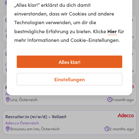
recruiter
Jobs für dich
„Alles klar!“ erklärst du dich damit
einverstanden, dass wir Cookies und andere
(Se­nior) ­Re­crui­ter*in (w/m/d) 8020 Gra­z (­Voll­zeit/­Teil­zeit)
Technologien verwenden, um dir die
Hier
Österreichische Post AG
bestmögliche Erfahrung zu bieten. Klicke
für
Graz, Österreich
1 month ago
mehr Informationen und Cookie-Einstellungen.
(Se­nior) ­Re­crui­ter*in (w/m/d) 1230 Wien (­Voll­zeit/­Teil­zeit)
Alles klar!
Österreichische Post AG
Wien, Österreich
2 months ago
Einstellungen
Re­crui­ter (m/w/d)
Adecco Österreich
Linz, Österreich
1 month ago
Re­crui­ter:in (m/w/d) – ­Voll­zeit
Adecco Österreich
Braunau am Inn, Österreich
2 months ago