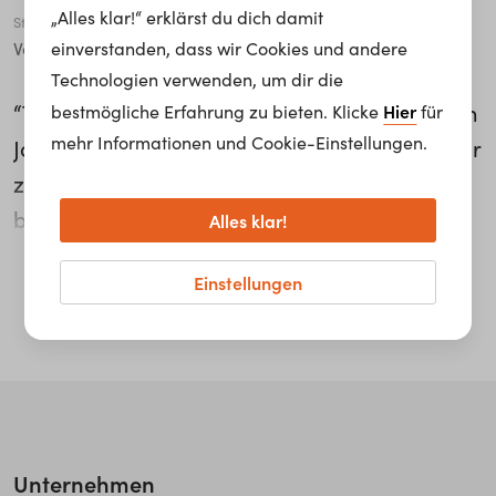
„Alles klar!“ erklärst du dich damit
Stadt
einverstanden, dass wir Cookies und andere
Vösendorf
Technologien verwenden, um dir die
“Toll ist, wenn ich Kunden berate und sie dann
Hier
bestmögliche Erfahrung zu bieten. Klicke
für
mehr Informationen und Cookie-Einstellungen.
Jahr für Jahr mit Fotos wiederkommen und mir
zeigen, wie die Pflanzen weiterwachsen.” Bei
bellaflora ist Andrea Bärnthaler für den
Alles klar!
Bereich Baumschule verantwortlich.
weiterlesen...
Einstellungen
Angefangen bei der Bestellung und
Präsentation der Waren, über die Beratung
der Kunden bis hin zur Führung ihres Teams
ist sie für alles zuständig. “Man sollte ein
Grundkenntnis an Pflanzen haben, um die
Kunden bestmöglich beraten zu können.”
Unternehmen