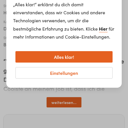
„Alles klar!“ erklärst du dich damit
Stadt
einverstanden, dass wir Cookies und andere
Heusenstamm
Technologien verwenden, um dir die
Karriere Level
Hier
Duale*r Student*in
bestmögliche Erfahrung zu bieten. Klicke
für
mehr Informationen und Cookie-Einstellungen.
Studiengang
Bachelor
Alles klar!
“Während der Vorlesungszeit ist die Zeit meine
größte Einschränkung”, so Katharina Lutz,
Einstellungen
Duale Studentin bei Corpus Sireo. “Das
Coolste an meinem Job ist, dass ich die
Abteilungen immer regelmäßig wechseln darf
weiterlesen...
und auch mitbestimmen kann, in welche
Abteilung ich gehen möchte. Dadurch habe
ich einen groben Überblick bekommen,