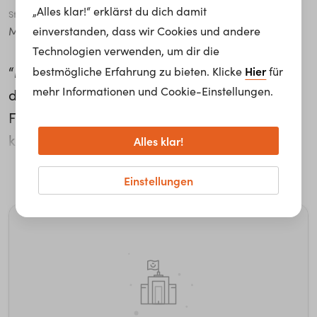
„Alles klar!“ erklärst du dich damit
Stadt
einverstanden, dass wir Cookies und andere
Main
Technologien verwenden, um dir die
“Musik zu studieren heißt nicht, dass man
Hier
bestmögliche Erfahrung zu bieten. Klicke
für
mehr Informationen und Cookie-Einstellungen.
danach nicht auch in ein
Finanzdienstleistungsunternehmen kommen
kann und da Karriere machen kann”, spricht
Alles klar!
Katja Nadler aus Erfahrung. Heute arbeitet sie
weiterlesen...
Einstellungen
bei der Allianz Deutschland und erzählt über
ihre Tätigkeit: “Das Coolste an meinem Job ist
definitiv die Zusammenarbeit mit
dienstjungen Mitarbeitern, weil die wirklich
wissbegierig sind, die sind dankbar für jeden
Tipp.”