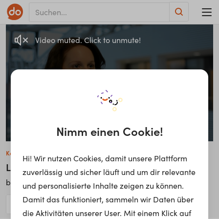
Video muted. Click to unmute!
Studying music doesn’t mean that you can’t later 
Nimm einen Cookie!
work in a financial services company
Katja Nadler
Hi! Wir nutzen Cookies, damit unsere Plattform
Leiterin Verkaufsqualifizierung
zuverlässig und sicher läuft und um dir relevante
Allianz Gruppe
bei
und personalisierte Inhalte zeigen zu können.
Damit das funktioniert, sammeln wir Daten über
die Aktivitäten unserer User. Mit einem Klick auf