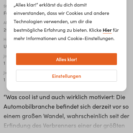
„Alles klar!“ erklärst du dich damit
Stadt
einverstanden, dass wir Cookies und andere
Fulda
Technologien verwenden, um dir die
Alter
Hier
25 - 34
bestmögliche Erfahrung zu bieten. Klicke
für
mehr Informationen und Cookie-Einstellungen.
Höchste abgeschlossene Ausbildung
Universität / Fachhochschule
Jahre in der Organisation
Alles klar!
1 - 5
Jahre in der aktuellen Tätigkeit
Einstellungen
1 - 5
“Was cool ist und auch wirklich motiviert: Die
Automobilbranche befindet sich derzeit vor so
einem großen Wandel, wahrscheinlich seit der
Erfindung des Verbrenners einer der größten