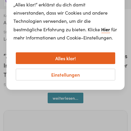
5 Jobs anzeigen!
„Alles klar!“ erklärst du dich damit
einverstanden, dass wir Cookies und andere
Karriere Level
Technologien verwenden, um dir die
Auszubildender*e / Lehrling / Lernender*e
Hier
bestmögliche Erfahrung zu bieten. Klicke
für
Studiengang
mehr Informationen und Cookie-Einstellungen.
Lehre/Ausbildung
“Ziemlich wichtig ist, dass man ein technisches
Alles klar!
Interesse hat, und, dass man sich auch mit der
Technik zu Hause beschäftigt. Teamfähig
Einstellungen
sollte man auch sein.“ Besonders gut gefallen
hat Armin Gölles bei seiner Lehre als
weiterlesen...
Elektroniker bei Austrian Airlines AG, dass er
bereits zu Beginn mechanische Grundlagen
erklärt bekommen hat und mit den
Maschinen vertraut gemacht wurde. Im