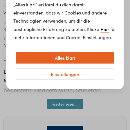
„Alles klar!“ erklärst du dich damit
Stadt
einverstanden, dass wir Cookies und andere
Wien
Technologien verwenden, um dir die
Semester
Hier
4
bestmögliche Erfahrung zu bieten. Klicke
für
mehr Informationen und Cookie-Einstellungen.
Studiengang
Master
Alles klar!
“Das Coolste für mich ist, dass ich die ganzen
Leute kennenlerne.“ Das und die neuen
Einstellungen
Möglichkeiten, die daraus erwachen,
begeistern Elisabeth Wirth, Studentin
Masterstudiengang Immobilienmanagement
weiterlesen...
bei FHWien der WKW, besonders an ihrem
Studium. Neben theoretischen Inhalten wie
Immobilienrecht gibt es auch praktische