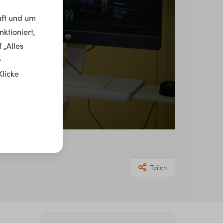
uft und um
ktioniert,
 „Alles
e
Klicke
Teilen