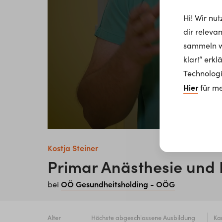
Hi! Wir nu
dir releva
sammeln wi
klar!“ erk
Technologi
Hier
für me
Kostja Steiner
Primar Anästhesie und 
OÖ Gesundheitsholding - OÖG
bei
Alter
Höchste abgeschlossene Ausbildung
Kar