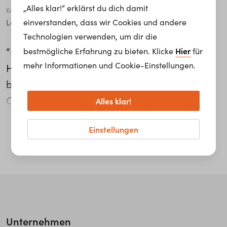
„Alles klar!“ erklärst du dich damit
Karriere Level
einverstanden, dass wir Cookies und andere
Leitende*r Angestellte*r
Technologien verwenden, um dir die
“Der Motorradfahrer mit einer Blume in der
Hier
bestmögliche Erfahrung zu bieten. Klicke
für
mehr Informationen und Cookie-Einstellungen.
Hand und einem Fussball unter dem Arm.” So
beschreibt sich Thomas Linsmeier,
Chefinstruktor der Wiener Linien im Bereich
Alles klar!
Straßenbahn. Er kann einige hörenswerte
weiterlesen...
Einstellungen
Anekdoten aus seinem Job zum Besten geben,
denn wichtig dabei ist, “mit den Menschen
gerne zu plaudern.”
Unternehmen