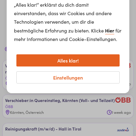
„Alles klar!“ erklärst du dich damit
einverstanden, dass wir Cookies und andere
Technologien verwenden, um dir die
Hier
bestmögliche Erfahrung zu bieten. Klicke
für
mehr Informationen und Cookie-Einstellungen.
Jobs in
Arbeiten mit erhöhter Verletzungsgefahr
für
dich
Alles klar!
Ver­schie­ber:in Quer­ein­stie­g, Att­nan­g-Puch­heim/Brau­
nau am In­n/E­ben­see/­Lenzin­g (­Vol­l- un­d ­Teil­zeit)
Einstellungen
ÖBB
Attnang-Puchheim, Österreich
6 days ago
Ver­schie­ber:in Quer­ein­stie­g, ­Kärn­ten (­Vol­l- un­d ­Teil­zeit)
ÖBB
Kärnten, Österreich
1 week ago
Rei­ni­gungs­kraf­t (m/w/d) - Hal­l in ­Ti­rol