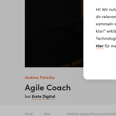
Hi! Wir nu
dir releva
sammeln wi
klar!“ erk
Technologi
Hier
für me
Andrea Peterka
Agile Coach
Erste Digital
bei
Stadt
Alter
Höchste abgeschlossene Ausbil