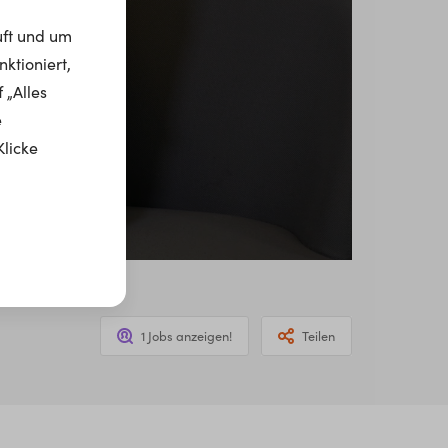
uft und um
ktioniert,
 „Alles
e
Klicke
1 Jobs anzeigen!
Teilen