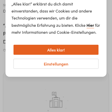
„Alles klar!“ erklärst du dich damit
Stadt
einverstanden, dass wir Cookies und andere
Darmstadt
Technologien verwenden, um dir die
“Mein Bereich verantwortet die kompletten
Hier
bestmögliche Erfahrung zu bieten. Klicke
für
mehr Informationen und Cookie-Einstellungen.
Privatkundenprodukte am deutschen Markt.”
Das findet Business Analyst Christian König
am coolsten an seinem Job bei der Deutsche
Alles klar!
Telekom AG. Seine Aufgaben sind es, seine
weiterlesen...
Einstellungen
Kollegen hinsichtlich diverser Analysen zu
unterstützen und die Entwicklung von
Modellen, um die Strategie der Telekom
bestmöglich umsetzbar zu machen. “Man
braucht analytische Fähigkeiten, Offenheit,
Interesse und Teamfähigkeit.”