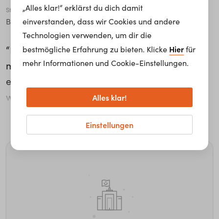
„Alles klar!“ erklärst du dich damit
Stadt
einverstanden, dass wir Cookies und andere
Bern
Technologien verwenden, um dir die
“Ich habe viel Handlungsspielraum und kann
Hier
bestmögliche Erfahrung zu bieten. Klicke
für
mehr Informationen und Cookie-Einstellungen.
mit meinem Team mehrheitlich selber
entscheiden, welche Projekte und Vorhaben
wir umsetzen.” Sarah Straub ist Head of Sales
Alles klar!
Development und damit verantwortlich, wie
weiterlesen...
Einstellungen
Swisscom auch in Zukunft ihre Produkte und
Dienstleistungen an ihre Kunden bringt. “Wir
entwickeln die Vertriebskanäle von Swisscom
im Privatkundenbereich weiter und überlegen
uns im Team, wie wir den Bedürfnissen
unserer Kunden am Point of Sales und Online