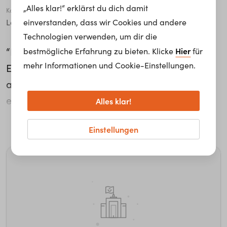
„Alles klar!“ erklärst du dich damit
Karriere Level
einverstanden, dass wir Cookies und andere
Leitende*r Angestellte*r
Technologien verwenden, um dir die
“Ich habe mich immer schon sehr für
Hier
bestmögliche Erfahrung zu bieten. Klicke
für
mehr Informationen und Cookie-Einstellungen.
Eisenbahnen interessiert.” Christian Stuchlik
absolvierte bereits während seiner Schulzeit
ein Ferialpraktikum bei Siemens. Heute ist er
Alles klar!
als Head of Business Segment bei Siemens für
weiterlesen...
Einstellungen
die verkehrstechnische Sicherheit von
Eisenbahnen zuständig. “Es kommt auf das
Engagement an, das man mitbringt.”