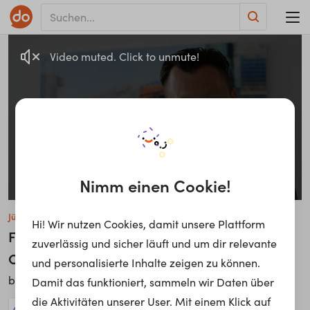
Video muted. Click to unmute!
Nimm einen Cookie!
Thats quiet a difficult age.
Jürgen Maier
Hi! Wir nutzen Cookies, damit unsere Plattform
Fahrzeugübergabe Kommunal |
zuverlässig und sicher läuft und um dir relevante
Commissioning Municipal Vehicles
und personalisierte Inhalte zeigen zu können.
Rosenbauer International AG
bei
Damit das funktioniert, sammeln wir Daten über
die Aktivitäten unserer User. Mit einem Klick auf