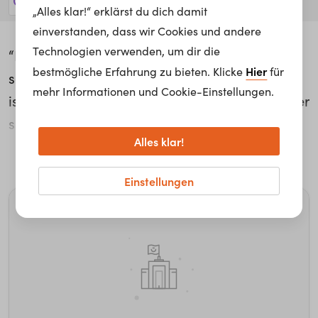
20 Jobs anzeigen!
„Alles klar!“ erklärst du dich damit
einverstanden, dass wir Cookies und andere
Technologien verwenden, um dir die
“Die Feuerwehr bekommt einmal in 25 Jahren
Hier
bestmögliche Erfahrung zu bieten. Klicke
für
so ein riesengroßes neues Fahrzeug und das
mehr Informationen und Cookie-Einstellungen.
ist wie ein kleines Christkind, das ich da immer
spielen darf”, erzählt Jürgen Maier von den
Alles klar!
schönsten Momenten der Fahrzeugübergabe
weiterlesen...
Kommunal bei Rosenbauer. Die interne
Einstellungen
Zusammenarbeit ist essentiell: “Immer präsent
sein in der Produktion, damit Abläufe
abgestimmt werden können.”