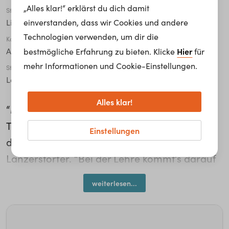
„Alles klar!“ erklärst du dich damit
Stadt
einverstanden, dass wir Cookies und andere
Linz
Technologien verwenden, um dir die
Karriere Level
Hier
Auszubildender*e / Lehrling / Lernender*e
bestmögliche Erfahrung zu bieten. Klicke
für
mehr Informationen und Cookie-Einstellungen.
Studiengang
Lehre/Ausbildung
Alles klar!
“Mein größter Wunsch ist, dass ich mir jeden
Tag, wenn ich am Abend ins Bett geh, mir
Einstellungen
denk’, der Tag hat Sinn gehabt”, meint Philipp
Lanzerstorfer. “Bei der Lehre kommt’s darauf
an, dass man ruhig und geduldig bleibt, das
weiterlesen...
heißt, man muss jede Arbeit ganz genau
machen”, erzählt der Mechatronik Lehrling
bei Rosenbauer.