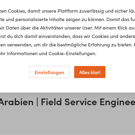
tzen Cookies, damit unsere Plattform zuverlässig und sicher lä
nte und personalisierte Inhalte zeigen zu können. Damit das fun
r Daten über die Aktivitäten unserer User. Mit einem Klick auf
fort into school and n
lärst du dich damit einverstanden, dass wir Cookies und ander
en verwenden, um dir die bestmögliche Erfahrung zu bieten. 
hr Informationen und Cookie-Einstellungen.
sister so much.
Einstellungen
Alles klar!
Arabien | Field Service Enginee