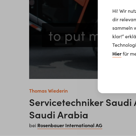
Hi! Wir nu
dir releva
sammeln wi
to put more ef
klar!“ erk
Technologi
Hier
für me
Thomas Wiederin
Servicetechniker Saudi 
Saudi Arabia
Rosenbauer International AG
bei