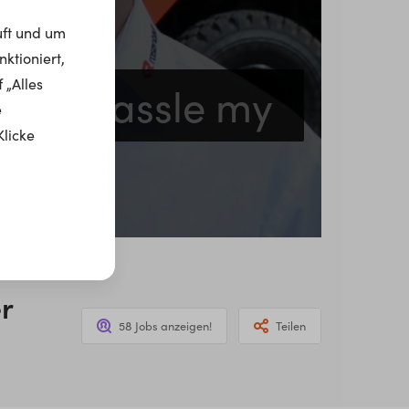
uft und um
ktioniert,
 „Alles
ot to hassle my 
e
Klicke
r
58 Jobs anzeigen!
Teilen