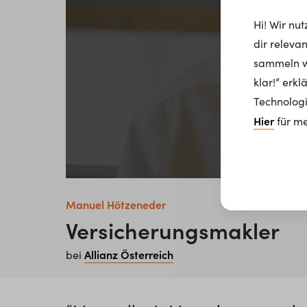
Hi! Wir nu
dir releva
sammeln wi
klar!“ erk
Technologi
Hier
für me
Manuel Hötzeneder
Versicherungsmakler
Allianz Österreich
bei