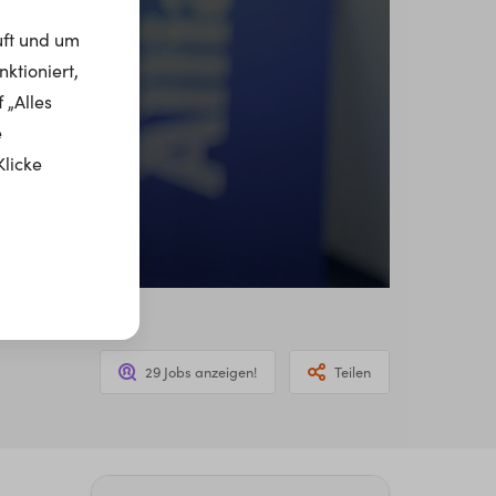
uft und um
ktioniert,
 „Alles
e
Klicke
29 Jobs anzeigen!
Teilen