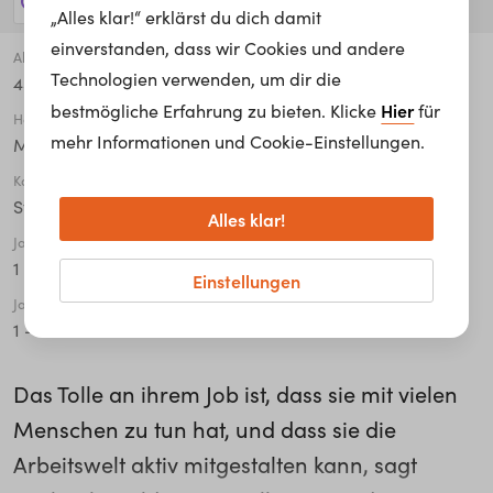
31 Jobs anzeigen!
„Alles klar!“ erklärst du dich damit
einverstanden, dass wir Cookies und andere
Alter
Technologien verwenden, um dir die
45 - 54
Hier
bestmögliche Erfahrung zu bieten. Klicke
für
Höchste abgeschlossene Ausbildung
mehr Informationen und Cookie-Einstellungen.
Master / Magister
Karriere Level
Stellvertretender Leiter
Alles klar!
Jahre in der Organisation
1 - 5
Einstellungen
Jahre in der aktuellen Tätigkeit
1 - 5
Das Tolle an ihrem Job ist, dass sie mit vielen
Menschen zu tun hat, und dass sie die
Arbeitswelt aktiv mitgestalten kann, sagt