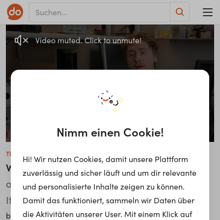
Video muted. Click to unmute!
Nimm einen Cookie!
Thomas Weger
Hi! Wir nutzen Cookies, damit unsere Plattform
Wissenschaftlicher Mitarbeiter
•Automation
zuverlässig und sicher läuft und um dir relevante
and Mechatronics Engineering, Fraunhofer
und personalisierte Inhalte zeigen zu können.
Italia
Damit das funktioniert, sammeln wir Daten über
die Aktivitäten unserer User. Mit einem Klick auf
Fraunhofer-Gesellschaft
bei