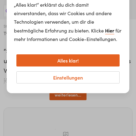
„Alles klar!“ erklärst du dich damit
3 Jobs anzeigen!
einverstanden, dass wir Cookies und andere
Technologien verwenden, um dir die
Stadt
Hier
bestmögliche Erfahrung zu bieten. Klicke
für
Tyrol
mehr Informationen und Cookie-Einstellungen.
“Sachen zu versuchen, auch mal zu scheitern
und neue Wege zu finden”, das findet Thomas
Alles klar!
Weger wichtig und rät auch seinem 14-
Einstellungen
jährigen Ich, keine Angst vor Fehlern zu
haben. Als Wissenschaftlicher Mitarbeiter
weiterlesen...
Automation and Mechatronics Engineering
bei Fraunhofer Italia beschäftigt er sich mit
Smarthomes und Altersgerechtem Wohnen,
zeichnet Schaltpläne und programmiert