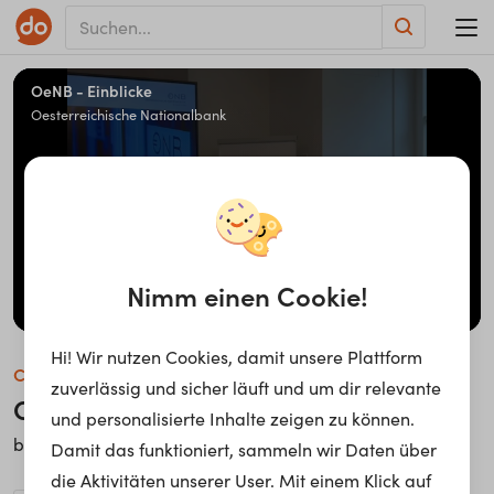
OeN­B - Ein­bli­cke
Oesterreichische Nationalbank
Nimm einen Cookie!
Hi! Wir nutzen Cookies, damit unsere Plattform
Company Insight
zuverlässig und sicher läuft und um dir relevante
OeNB - Einblicke
und personalisierte Inhalte zeigen zu können.
Oesterreichische Nationalbank
bei
Damit das funktioniert, sammeln wir Daten über
die Aktivitäten unserer User. Mit einem Klick auf