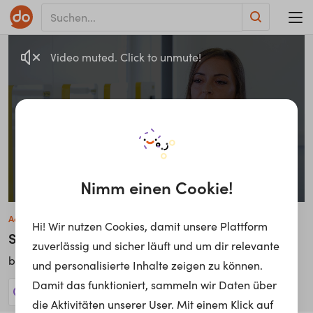
Video muted. Click to unmute!
Nimm einen Cookie!
Adrienn Marczali
Hi! Wir nutzen Cookies, damit unsere Plattform
Strategische Einkäuferin
•Materialwirtschaft
zuverlässig und sicher läuft und um dir relevante
EVVA Sicherheits­techno­logie
bei
und personalisierte Inhalte zeigen zu können.
Damit das funktioniert, sammeln wir Daten über
21 Jobs anzeigen!
die Aktivitäten unserer User. Mit einem Klick auf