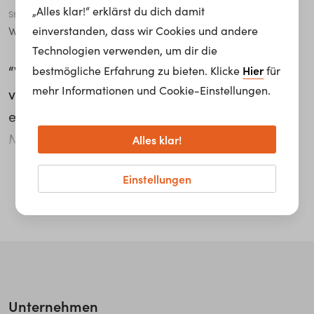
„Alles klar!“ erklärst du dich damit
Stadt
einverstanden, dass wir Cookies und andere
Wien
Technologien verwenden, um dir die
“Wenn etwas nicht so gelingt, wie du es dir
Hier
bestmögliche Erfahrung zu bieten. Klicke
für
mehr Informationen und Cookie-Einstellungen.
vorgestellt hast, bedeutet das nicht immer
einen Misserfolg.“ Das wäre für Adrienn
Marczali, strategischer Einkauf,
Alles klar!
Materialwirtschaft bei EVVA, der wichtigste
weiterlesen...
Einstellungen
Ratschlag an ihr 14-jähriges Ich. Gemeinsam
im Team sorgt sie dafür, dass die Produktion
mit den nötigen Materialien versorgt wird. Sie
betreut neue Lieferanten und neue Produkte
solange, bis sie von der Qualitätssicherung
freigegeben werden. “Das Coolste an meinem
Unternehmen