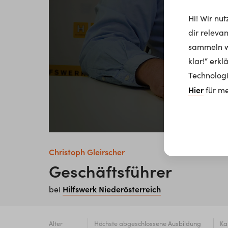
Hi! Wir nu
dir releva
sammeln wi
klar!“ erk
Technologi
Hier
für me
Christoph Gleirscher
Geschäftsführer
Hilfswerk Niederösterreich
bei
Alter
Höchste abgeschlossene Ausbildung
Ka