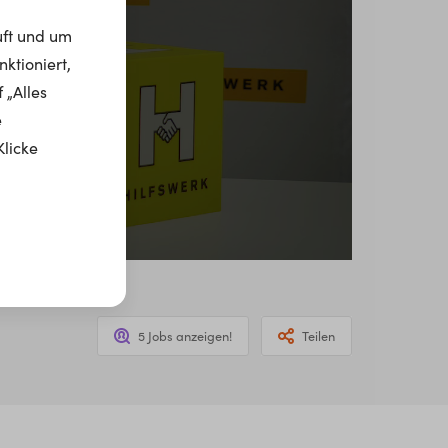
uft und um
ktioniert,
 „Alles
e
Klicke
5 Jobs anzeigen!
Teilen