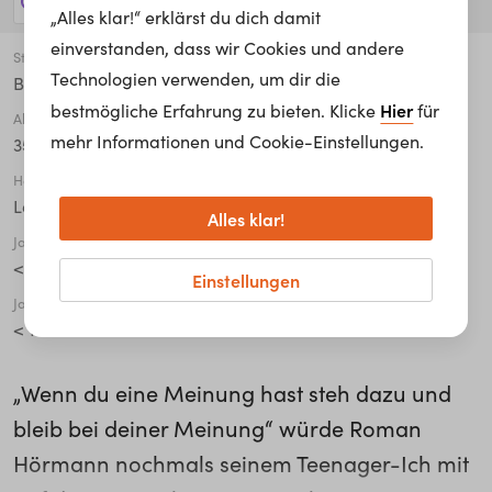
200 Jobs anzeigen!
„Alles klar!“ erklärst du dich damit
einverstanden, dass wir Cookies und andere
Stadt
Technologien verwenden, um dir die
Baden
Hier
bestmögliche Erfahrung zu bieten. Klicke
für
Alter
mehr Informationen und Cookie-Einstellungen.
35 - 44
Höchste abgeschlossene Ausbildung
Lehre / Ausbildung
Alles klar!
Jahre in der Organisation
< 1
Einstellungen
Jahre in der aktuellen Tätigkeit
< 1
„Wenn du eine Meinung hast steh dazu und
bleib bei deiner Meinung“ würde Roman
Hörmann nochmals seinem Teenager-Ich mit