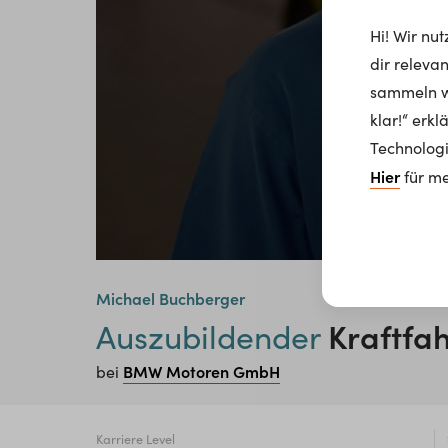
Hi! Wir nu
dir releva
sammeln wi
klar!“ erk
Technologi
Hier
für me
Michael Buchberger
Kraftfa
Auszubildender
BMW Motoren GmbH
bei
Karriere Level