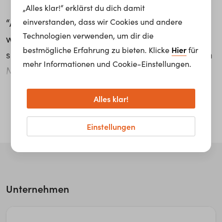
„Alles klar!“ erklärst du dich damit
“Am meisten taugt mir an meinem Beruf,
einverstanden, dass wir Cookies und andere
Technologien verwenden, um dir die
wenn man dann die Früchte erntet und man
Hier
bestmögliche Erfahrung zu bieten. Klicke
für
sieht, dass man etwas Gutes getan hat, einem
mehr Informationen und Cookie-Einstellungen.
Menschen geholfen hat”, beschreibt Richard
Hennerbichler die schönsten Momente in
weiterlesen...
Alles klar!
seinem Beruf als Kundenbetreuer bei der
Generali Gruppe Österreich. Die Betreuung
Einstellungen
erfolgt sowohl im Büro als auch direkt beim
Kunden Zuhause: “In der Regel finden circa 3-
5 Termine am Tag statt.”
Unternehmen