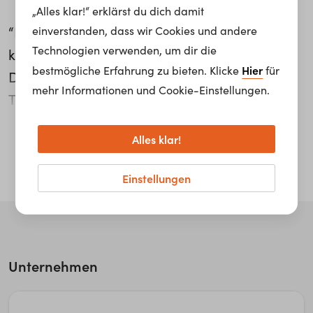
„Alles klar!“ erklärst du dich damit
“Dass man bei manchen Zügen bis zu 230
einverstanden, dass wir Cookies und andere
Technologien verwenden, um dir die
km/h fahren darf”, ist eines der coolsten
Hier
bestmögliche Erfahrung zu bieten. Klicke
für
Dinge an Claudia Bertholds Job als
mehr Informationen und Cookie-Einstellungen.
Triebfahrzeugführerin bei den ÖBB. Die
gelernte Konditorin wollte viel unterwegs sein
weiterlesen...
Alles klar!
und lernte in der 11-monatigen Ausbildung
alles von Grund auf: “Man muss sich lange
Einstellungen
konzentrieren können, man muss genau
arbeiten und sehr auf Sicherheit bedacht
sein.”
Unternehmen