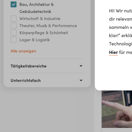
Bau, Architektur &
Hi! Wir nu
Gebäudetechnik
Ein­zel­han­d
dir releva
Wirtschaft & Industrie
Bau, Architek
Theater, Musik & Performance
sammeln wi
Körperpflege & Schönheit
klar!“ erk
Lager & Logistik
Technologi
Alle anzeigen
Hier
für me
Tätigkeitsbereiche
Unterrichtsfach