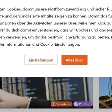
tzen Cookies, damit unsere Plattform zuverlässig und sicher lä
els­kauf­man­n*frau - Ei­sen­- & Hart­wa­ren­han­del
Käl­te
nte und personalisierte Inhalte zeigen zu können. Damit das fun
tur & Gebäudetechnik
Büro & Handel
Holz, Papier, Glas & Keramik
Bau,
r Daten über die Aktivitäten unserer User. Mit einem Klick auf
lärst du dich damit einverstanden, dass wir Cookies und ander
en verwenden, um dir die bestmögliche Erfahrung zu bieten. 
hr Informationen und Cookie-Einstellungen.
Einstellungen
Alles klar!
34
Videos
12
Jobs