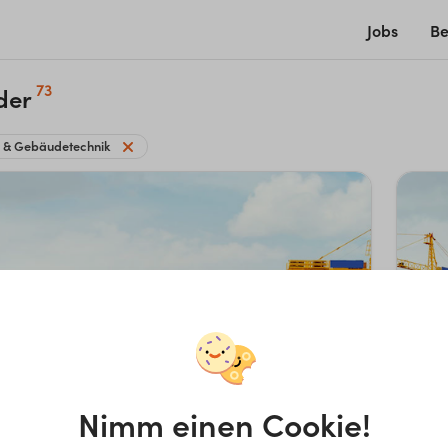
Jobs
Be
73
der
r & Gebäudetechnik
Nimm einen Cookie!